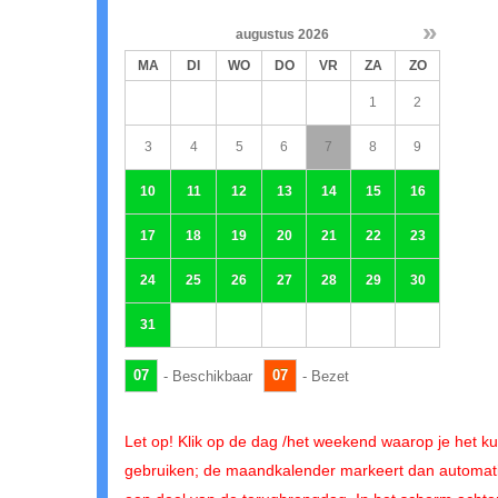
»
augustus
2026
MA
DI
WO
DO
VR
ZA
ZO
1
2
3
4
5
6
7
8
9
10
11
12
13
14
15
16
17
18
19
20
21
22
23
24
25
26
27
28
29
30
31
07
07
- Beschikbaar
- Bezet
Let op! Klik op de dag /het weekend waarop je het ku
gebruiken; de maandkalender markeert dan automat