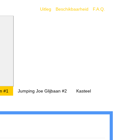
Uitleg
Beschikbaarheid
F.A.Q.
n #1
Jumping Joe Glijbaan #2
Kasteel