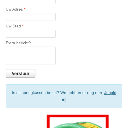
Uw Adres
*
Uw Stad
*
Extra bericht?
Is dit springkussen bezet? We hebben er nog een:
Jungle
#2