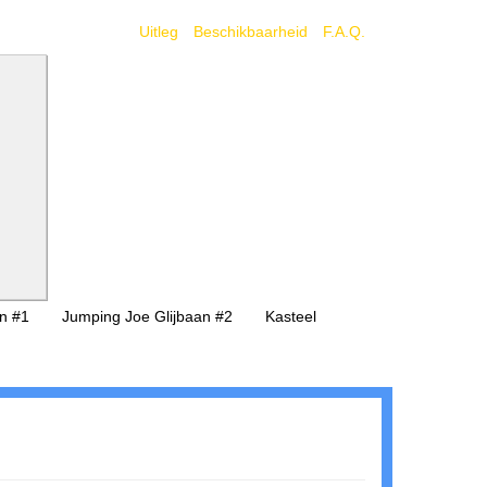
Uitleg
Beschikbaarheid
F.A.Q.
n #1
Jumping Joe Glijbaan #2
Kasteel