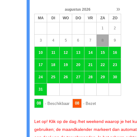
»
augustus
2026
MA
DI
WO
DO
VR
ZA
ZO
1
2
3
4
5
6
7
8
9
10
11
12
13
14
15
16
17
18
19
20
21
22
23
24
25
26
27
28
29
30
31
08
08
- Beschikbaar
- Bezet
Let op! Klik op de dag /het weekend waarop je het ku
gebruiken; de maandkalender markeert dan automat