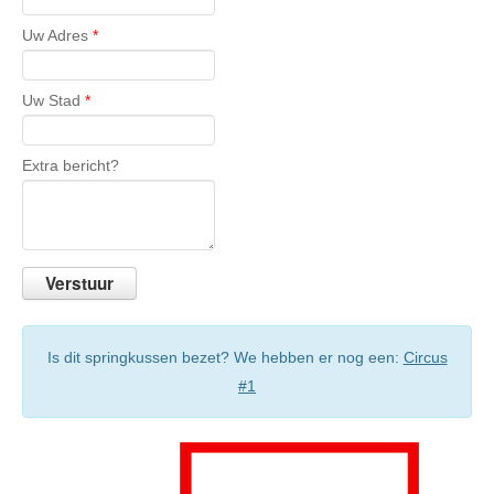
Uw Adres
*
Uw Stad
*
Extra bericht?
Is dit springkussen bezet? We hebben er nog een:
Circus
#1